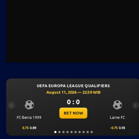
UROPA LEAGUE QUALIFIERS
st 11, 2026 — 22:59 WIB
August
0 : 0
Previous
Ne
BET NOW
Larne FC
Sevilla
-0.75
0.93
0.25
0.95