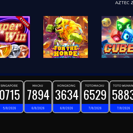
AZTEC 
UPER WIN
FOR THE HORDE
CUBE?
SINGAPORE
MACAU
HONGKONG
TOTOMACAU
TOTO WUHA
0715
7894
3634
6529
588
5/8/2026
6/8/2026
6/8/2026
7/8/2026
7/8/2026
GGY MASTER
CYBER CUBE
SUPER GEM