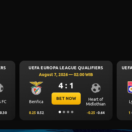
ID OF FLAMES
MYSTIC LEGEND 2
SUGAR B
NAL
E-FOOTBALL F24 INTERNATIONAL
E-
FRIENDLY
August 7, 2026 — 03:15 WIB
0 : 2
BET NOW
tugal
e-Hungary
e-Croatia
e-E
0.00
0.00
-0.91
0.00
0.59
1.7
RE BUY・SUPER
FEATURE BUY・
FEATURE B
OWERFUL
CHRISTMAS EXPRESS
GOLDEN P