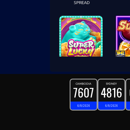
SPREAD
SUPER LUCKY
S
CAMBODIA
SYDNEY
7607
4816
6/8/2026
6/8/2026
WHAT THE FA
PI