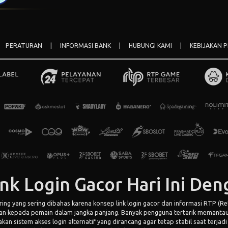
PERATURAN
|
INFORMASI BANK
|
HUBUNGI KAMI
|
KEBIJAKAN P
PER BOOM
WU XIA
CHALLEN
GOLDEN P
nk Login Gacor Hari Ini Den
ing yang sering dibahas karena konsep link login gacor dan informasi RTP (R
LENGE・FU LU
ZUMA
CHALLENGE・
ian kepada pemain dalam jangka panjang. Banyak pengguna tertarik memant