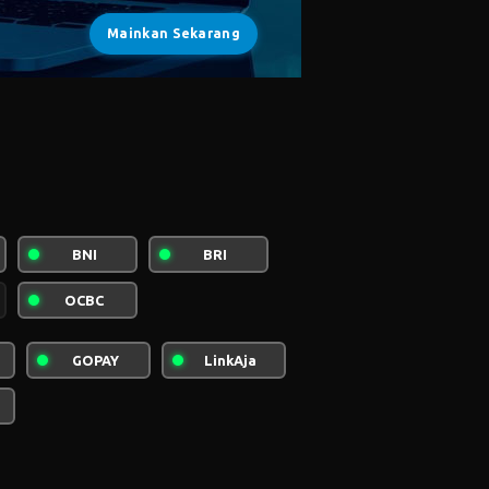
Mainkan Sekarang
DA CAI
GOLDEN ZONGZI
BNI
BRI
OCBC
GOPAY
LinkAja
I
MASTER HAHA