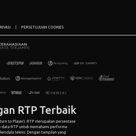
RIVASI
|
PERSETUJUAN COOKIES
GE・
KUNGFU
IG
gan RTP Terbaik
eturn to Player). RTP merupakan persentase
MAYAN
FORTUNE BULL
au data RTP untuk memahami performa