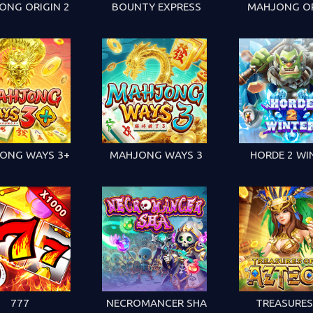
ONG ORIGIN 2
BOUNTY EXPRESS
MAHJONG OR
ONG WAYS 3+
MAHJONG WAYS 3
HORDE 2 WI
777
NECROMANCER SHA
TREASURES