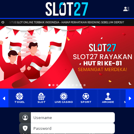
7 - SITUS SLOT ONLINE TERBAIK INDONESIA - HARAP PERHATIKAN REKENING SEBELUM DEPOSIT
TOGEL
SLOT
LIVE CASINO
SPORT
ARCADE
SABU