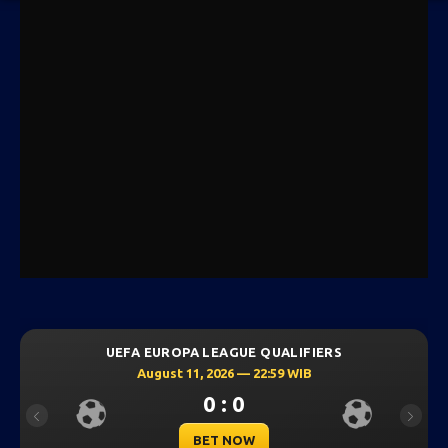
ROPA LEAGUE QUALIFIERS
SPA
st 11, 2026 — 22:59 WIB
August 16,
0 : 0
Previous
Next
BET NOW
B