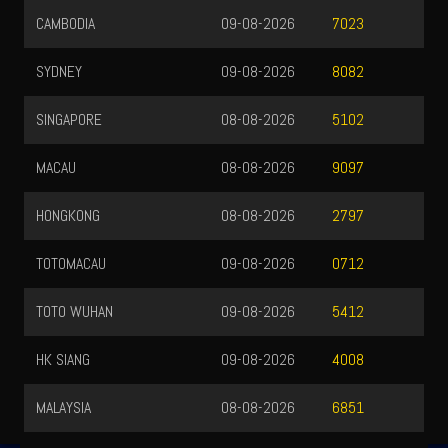
CAMBODIA
09-08-2026
7023
SYDNEY
09-08-2026
8082
SINGAPORE
08-08-2026
5102
MACAU
08-08-2026
9097
HONGKONG
08-08-2026
2797
TOTOMACAU
09-08-2026
0712
TOTO WUHAN
09-08-2026
5412
HK SIANG
09-08-2026
4008
MALAYSIA
08-08-2026
6851