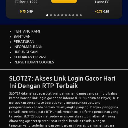
Larne FC
Sevilla
-0.75
0.93
0.25
0.95
TENTANG KAMI
BANTUAN
PERATURAN
INFORMASI BANK
HUBUNGI KAMI
KEBIJAKAN PRIVASI
PERSETUJUAN COOKIES
SLOT27: Akses Link Login Gacor Hari
Ini Dengan RTP Terbaik
SLOT27 dikenal sebagai platform permainan daring yang sering dibahas
karena konsep link login gacor dan informasi RTP (Return to Player). RTP
merupakan persentase teoretis yang menunjukkan peluang
pengembalian kepada pemain dalam jangka panjang. Banyak pengguna
tertarik memantau data RTP untuk memahami performa permainan yang
tersedia. SLOT27 juga menyediakan sistem akses login alternatif yang
dirancang agar tetap stabil saat terjadi kendala teknis. Dengan
tampilan yang sederhana dan pembaruan informasi permainan secara