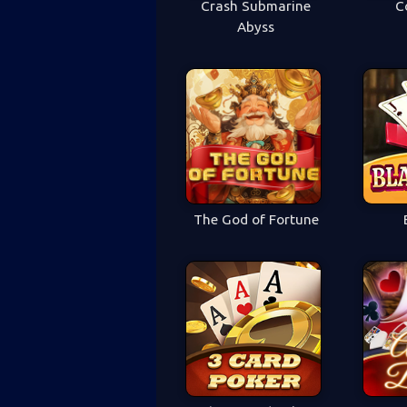
Crash Submarine
C
Abyss
The God of Fortune