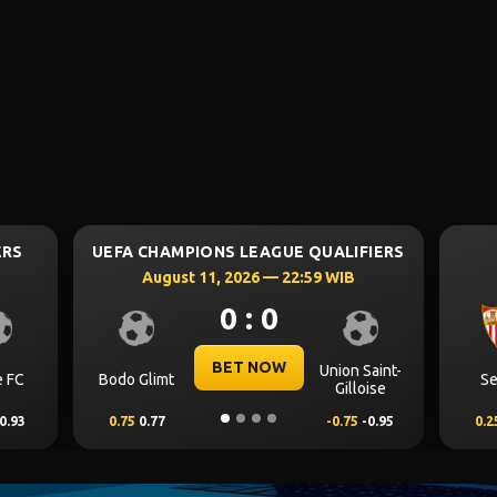
SPAIN LA LIGA
UEF
August 17, 2026 — 02:30 WIB
0 : 0
BET NOW
Kaira
afe
Celta Vigo
Osasuna
0.72
0.25
0.76
-0.25
-0.86
0.0