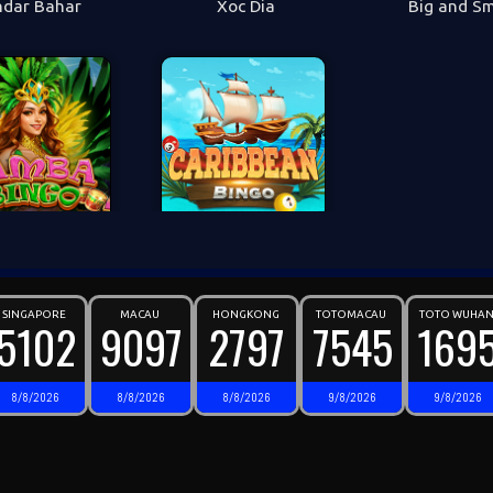
ndar Bahar
Xoc Dia
Big and Sm
mba Bingo
Caribbean Adventure
Bingo
SINGAPORE
MACAU
HONGKONG
TOTOMACAU
TOTO WUHA
5102
9097
2797
7545
169
8/8/2026
8/8/2026
8/8/2026
9/8/2026
9/8/2026