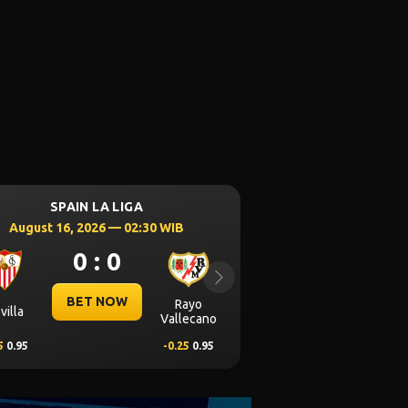
A CHAMPIONS LEAGUE QUALIFIERS
August 11, 2026 — 22:00 WIB
0 : 0
Next
BET NOW
t Almaty
Levski Sofia
(n)
0
0.76
0.00
-0.94