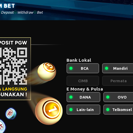
M BET
Deposit
Withdraw
Bet
Bank Lokal
BCA
Mandiri
CIMB
Permata
E Money & Pulsa
DANA
OVO
Lain-lain
Telkomsel