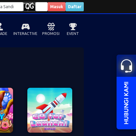
SELAMAT DATANG DI SLOT27 - SITUS SLOT ONLINE TERBAIK INDONESIA - 
Masuk
Daftar
ADE
INTERACTIVE
PROMOSI
EVENT