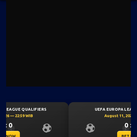
UEFA EUROPA LEAGUE QUALIFIERS
August 11, 2026 — 22:59 WIB
0 : 0
Previous
Next
BET NOW