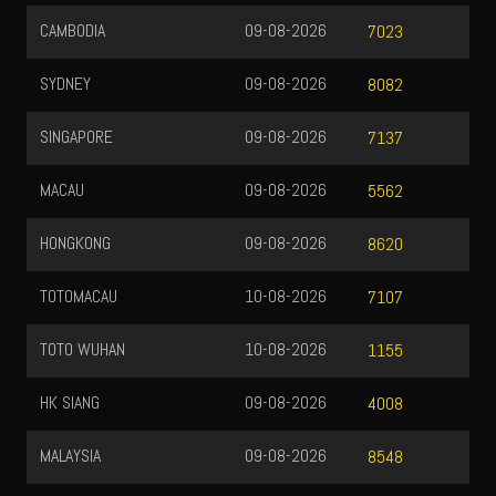
CAMBODIA
09-08-2026
7023
SYDNEY
09-08-2026
8082
SINGAPORE
09-08-2026
7137
MACAU
09-08-2026
5562
HONGKONG
09-08-2026
8620
TOTOMACAU
10-08-2026
7107
TOTO WUHAN
10-08-2026
1155
HK SIANG
09-08-2026
4008
MALAYSIA
09-08-2026
8548