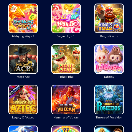
Mahjong Ways 3
Sugar High 5
King's Realm
Mega Ace
Pichu Pichu
Labuby
Legacy Of Aztec
Hammer of Vulcan
Throne of Poseidon