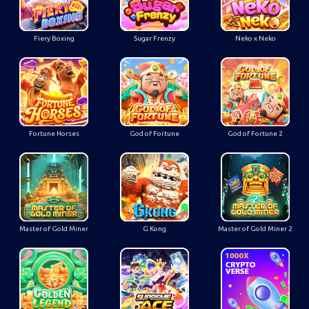
Fiery Boxing
Sugar Frenzy
Neko x Neko
Fortune Horses
God of Fortune
God of Fortune 2
Master of Gold Miner
G Kong
Master of Gold Miner 2