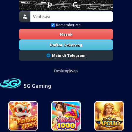
Remember Me
Masuk
Daftar Sekarang
Main di Telegram
Desktop
Wap
5G Gaming