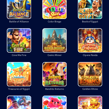
Battle of Alliance
Color Bingo
Book of Egypt
Give Me Fire
Gems Miner
Opera Panda
Treasures of Egypt
Bandito Returns
Golden Rhino